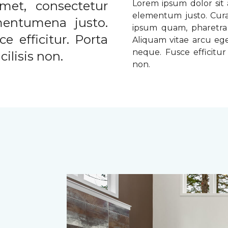
met, consectetur
Lorem ipsum dolor sit a
elementum justo. Curabi
ementumena justo.
ipsum quam, pharetra u
e efficitur. Porta
Aliquam vitae arcu ege
neque. Fusce efficitur 
ilisis non.
non.