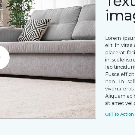
Text
ima
Lorem ipsum
elit. In vit
placerat fac
in, sceleris
Play
leo tincidun
Fusce efficit
non. In sol
viverra ero
Aliquam ac o
sit amet vel o
Call To Action