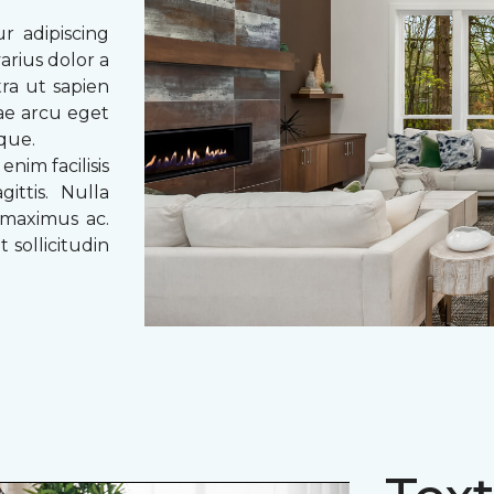
r adipiscing
arius dolor a
tra ut sapien
tae arcu eget
eque.
enim facilisis
ittis. Nulla
 maximus ac.
 sollicitudin